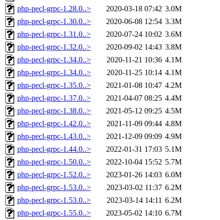
php-pecl-grpc-1.28.0..>
2020-03-18 07:42
3.0M
php-pecl-grpc-1.30.0..>
2020-06-08 12:54
3.3M
php-pecl-grpc-1.31.0..>
2020-07-24 10:02
3.6M
php-pecl-grpc-1.32.0..>
2020-09-02 14:43
3.8M
php-pecl-grpc-1.34.0..>
2020-11-21 10:36
4.1M
php-pecl-grpc-1.34.0..>
2020-11-25 10:14
4.1M
php-pecl-grpc-1.35.0..>
2021-01-08 10:47
4.2M
php-pecl-grpc-1.37.0..>
2021-04-07 08:25
4.4M
php-pecl-grpc-1.38.0..>
2021-05-12 09:25
4.5M
php-pecl-grpc-1.42.0..>
2021-11-09 09:44
4.8M
php-pecl-grpc-1.43.0..>
2021-12-09 09:09
4.9M
php-pecl-grpc-1.44.0..>
2022-01-31 17:03
5.1M
php-pecl-grpc-1.50.0..>
2022-10-04 15:52
5.7M
php-pecl-grpc-1.52.0..>
2023-01-26 14:03
6.0M
php-pecl-grpc-1.53.0..>
2023-03-02 11:37
6.2M
php-pecl-grpc-1.53.0..>
2023-03-14 14:11
6.2M
php-pecl-grpc-1.55.0..>
2023-05-02 14:10
6.7M