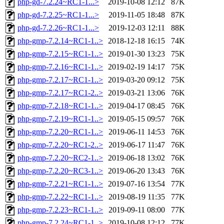
php-gd-7.2.24~RC1-1...>
2019-10-08 12:12
87K
php-gd-7.2.25~RC1-1...>
2019-11-05 18:48
87K
php-gd-7.2.26~RC1-1...>
2019-12-03 12:11
88K
php-gmp-7.2.14~RC1-1..>
2018-12-18 16:15
74K
php-gmp-7.2.15~RC1-1..>
2019-01-30 13:23
75K
php-gmp-7.2.16~RC1-1..>
2019-02-19 14:17
75K
php-gmp-7.2.17~RC1-1..>
2019-03-20 09:12
75K
php-gmp-7.2.17~RC1-2..>
2019-03-21 13:06
76K
php-gmp-7.2.18~RC1-1..>
2019-04-17 08:45
76K
php-gmp-7.2.19~RC1-1..>
2019-05-15 09:57
76K
php-gmp-7.2.20~RC1-1..>
2019-06-11 14:53
76K
php-gmp-7.2.20~RC1-2..>
2019-06-17 11:47
76K
php-gmp-7.2.20~RC2-1..>
2019-06-18 13:02
76K
php-gmp-7.2.20~RC3-1..>
2019-06-20 13:43
76K
php-gmp-7.2.21~RC1-1..>
2019-07-16 13:54
77K
php-gmp-7.2.22~RC1-1..>
2019-08-19 11:35
77K
php-gmp-7.2.23~RC1-1..>
2019-09-11 08:00
77K
php-gmp-7.2.24~RC1-1..>
2019-10-08 12:12
77K