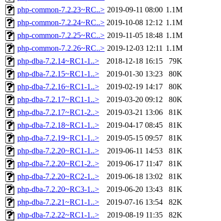
php-common-7.2.23~RC..>
2019-09-11 08:00
1.1M
php-common-7.2.24~RC..>
2019-10-08 12:12
1.1M
php-common-7.2.25~RC..>
2019-11-05 18:48
1.1M
php-common-7.2.26~RC..>
2019-12-03 12:11
1.1M
php-dba-7.2.14~RC1-1..>
2018-12-18 16:15
79K
php-dba-7.2.15~RC1-1..>
2019-01-30 13:23
80K
php-dba-7.2.16~RC1-1..>
2019-02-19 14:17
80K
php-dba-7.2.17~RC1-1..>
2019-03-20 09:12
80K
php-dba-7.2.17~RC1-2..>
2019-03-21 13:06
81K
php-dba-7.2.18~RC1-1..>
2019-04-17 08:45
81K
php-dba-7.2.19~RC1-1..>
2019-05-15 09:57
81K
php-dba-7.2.20~RC1-1..>
2019-06-11 14:53
81K
php-dba-7.2.20~RC1-2..>
2019-06-17 11:47
81K
php-dba-7.2.20~RC2-1..>
2019-06-18 13:02
81K
php-dba-7.2.20~RC3-1..>
2019-06-20 13:43
81K
php-dba-7.2.21~RC1-1..>
2019-07-16 13:54
82K
php-dba-7.2.22~RC1-1..>
2019-08-19 11:35
82K