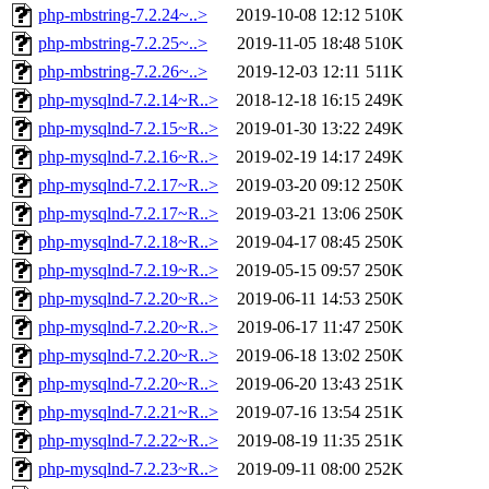
php-mbstring-7.2.24~..>
2019-10-08 12:12
510K
php-mbstring-7.2.25~..>
2019-11-05 18:48
510K
php-mbstring-7.2.26~..>
2019-12-03 12:11
511K
php-mysqlnd-7.2.14~R..>
2018-12-18 16:15
249K
php-mysqlnd-7.2.15~R..>
2019-01-30 13:22
249K
php-mysqlnd-7.2.16~R..>
2019-02-19 14:17
249K
php-mysqlnd-7.2.17~R..>
2019-03-20 09:12
250K
php-mysqlnd-7.2.17~R..>
2019-03-21 13:06
250K
php-mysqlnd-7.2.18~R..>
2019-04-17 08:45
250K
php-mysqlnd-7.2.19~R..>
2019-05-15 09:57
250K
php-mysqlnd-7.2.20~R..>
2019-06-11 14:53
250K
php-mysqlnd-7.2.20~R..>
2019-06-17 11:47
250K
php-mysqlnd-7.2.20~R..>
2019-06-18 13:02
250K
php-mysqlnd-7.2.20~R..>
2019-06-20 13:43
251K
php-mysqlnd-7.2.21~R..>
2019-07-16 13:54
251K
php-mysqlnd-7.2.22~R..>
2019-08-19 11:35
251K
php-mysqlnd-7.2.23~R..>
2019-09-11 08:00
252K