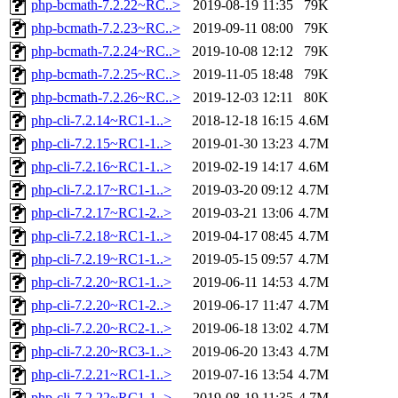
php-bcmath-7.2.22~RC..>
2019-08-19 11:35
79K
php-bcmath-7.2.23~RC..>
2019-09-11 08:00
79K
php-bcmath-7.2.24~RC..>
2019-10-08 12:12
79K
php-bcmath-7.2.25~RC..>
2019-11-05 18:48
79K
php-bcmath-7.2.26~RC..>
2019-12-03 12:11
80K
php-cli-7.2.14~RC1-1..>
2018-12-18 16:15
4.6M
php-cli-7.2.15~RC1-1..>
2019-01-30 13:23
4.7M
php-cli-7.2.16~RC1-1..>
2019-02-19 14:17
4.6M
php-cli-7.2.17~RC1-1..>
2019-03-20 09:12
4.7M
php-cli-7.2.17~RC1-2..>
2019-03-21 13:06
4.7M
php-cli-7.2.18~RC1-1..>
2019-04-17 08:45
4.7M
php-cli-7.2.19~RC1-1..>
2019-05-15 09:57
4.7M
php-cli-7.2.20~RC1-1..>
2019-06-11 14:53
4.7M
php-cli-7.2.20~RC1-2..>
2019-06-17 11:47
4.7M
php-cli-7.2.20~RC2-1..>
2019-06-18 13:02
4.7M
php-cli-7.2.20~RC3-1..>
2019-06-20 13:43
4.7M
php-cli-7.2.21~RC1-1..>
2019-07-16 13:54
4.7M
php-cli-7.2.22~RC1-1..>
2019-08-19 11:35
4.7M