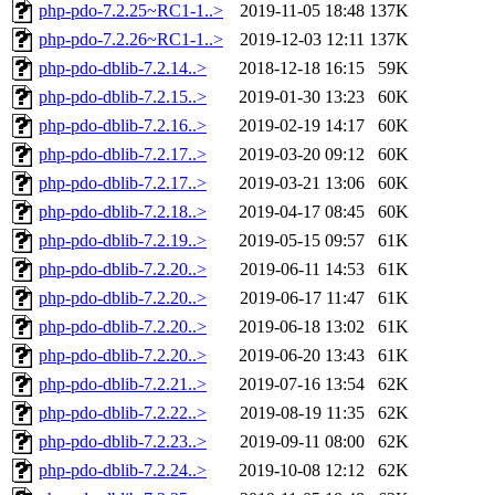
php-pdo-7.2.25~RC1-1..>
2019-11-05 18:48
137K
php-pdo-7.2.26~RC1-1..>
2019-12-03 12:11
137K
php-pdo-dblib-7.2.14..>
2018-12-18 16:15
59K
php-pdo-dblib-7.2.15..>
2019-01-30 13:23
60K
php-pdo-dblib-7.2.16..>
2019-02-19 14:17
60K
php-pdo-dblib-7.2.17..>
2019-03-20 09:12
60K
php-pdo-dblib-7.2.17..>
2019-03-21 13:06
60K
php-pdo-dblib-7.2.18..>
2019-04-17 08:45
60K
php-pdo-dblib-7.2.19..>
2019-05-15 09:57
61K
php-pdo-dblib-7.2.20..>
2019-06-11 14:53
61K
php-pdo-dblib-7.2.20..>
2019-06-17 11:47
61K
php-pdo-dblib-7.2.20..>
2019-06-18 13:02
61K
php-pdo-dblib-7.2.20..>
2019-06-20 13:43
61K
php-pdo-dblib-7.2.21..>
2019-07-16 13:54
62K
php-pdo-dblib-7.2.22..>
2019-08-19 11:35
62K
php-pdo-dblib-7.2.23..>
2019-09-11 08:00
62K
php-pdo-dblib-7.2.24..>
2019-10-08 12:12
62K