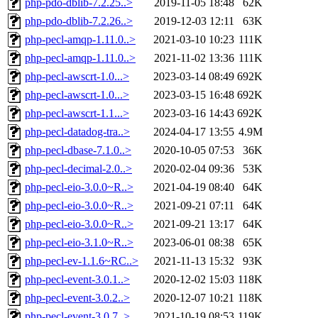
php-pdo-dblib-7.2.25..>
2019-11-05 18:48
62K
php-pdo-dblib-7.2.26..>
2019-12-03 12:11
63K
php-pecl-amqp-1.11.0..>
2021-03-10 10:23
111K
php-pecl-amqp-1.11.0..>
2021-11-02 13:36
111K
php-pecl-awscrt-1.0...>
2023-03-14 08:49
692K
php-pecl-awscrt-1.0...>
2023-03-15 16:48
692K
php-pecl-awscrt-1.1...>
2023-03-16 14:43
692K
php-pecl-datadog-tra..>
2024-04-17 13:55
4.9M
php-pecl-dbase-7.1.0..>
2020-10-05 07:53
36K
php-pecl-decimal-2.0..>
2020-02-04 09:36
53K
php-pecl-eio-3.0.0~R..>
2021-04-19 08:40
64K
php-pecl-eio-3.0.0~R..>
2021-09-21 07:11
64K
php-pecl-eio-3.0.0~R..>
2021-09-21 13:17
64K
php-pecl-eio-3.1.0~R..>
2023-06-01 08:38
65K
php-pecl-ev-1.1.6~RC..>
2021-11-13 15:32
93K
php-pecl-event-3.0.1..>
2020-12-02 15:03
118K
php-pecl-event-3.0.2..>
2020-12-07 10:21
118K
php-pecl-event-3.0.7..>
2021-10-19 08:53
119K