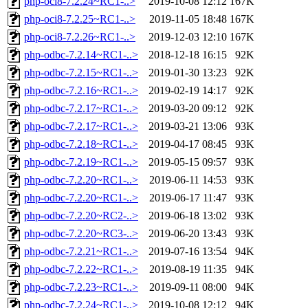
php-oci8-7.2.24~RC1-..>
2019-10-08 12:12
167K
php-oci8-7.2.25~RC1-..>
2019-11-05 18:48
167K
php-oci8-7.2.26~RC1-..>
2019-12-03 12:10
167K
php-odbc-7.2.14~RC1-..>
2018-12-18 16:15
92K
php-odbc-7.2.15~RC1-..>
2019-01-30 13:23
92K
php-odbc-7.2.16~RC1-..>
2019-02-19 14:17
92K
php-odbc-7.2.17~RC1-..>
2019-03-20 09:12
92K
php-odbc-7.2.17~RC1-..>
2019-03-21 13:06
93K
php-odbc-7.2.18~RC1-..>
2019-04-17 08:45
93K
php-odbc-7.2.19~RC1-..>
2019-05-15 09:57
93K
php-odbc-7.2.20~RC1-..>
2019-06-11 14:53
93K
php-odbc-7.2.20~RC1-..>
2019-06-17 11:47
93K
php-odbc-7.2.20~RC2-..>
2019-06-18 13:02
93K
php-odbc-7.2.20~RC3-..>
2019-06-20 13:43
93K
php-odbc-7.2.21~RC1-..>
2019-07-16 13:54
94K
php-odbc-7.2.22~RC1-..>
2019-08-19 11:35
94K
php-odbc-7.2.23~RC1-..>
2019-09-11 08:00
94K
php-odbc-7.2.24~RC1-..>
2019-10-08 12:12
94K