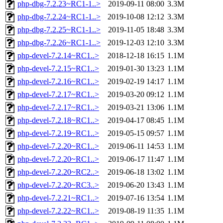
php-dbg-7.2.23~RC1-1..>
2019-09-11 08:00
3.3M
php-dbg-7.2.24~RC1-1..>
2019-10-08 12:12
3.3M
php-dbg-7.2.25~RC1-1..>
2019-11-05 18:48
3.3M
php-dbg-7.2.26~RC1-1..>
2019-12-03 12:10
3.3M
php-devel-7.2.14~RC1..>
2018-12-18 16:15
1.1M
php-devel-7.2.15~RC1..>
2019-01-30 13:23
1.1M
php-devel-7.2.16~RC1..>
2019-02-19 14:17
1.1M
php-devel-7.2.17~RC1..>
2019-03-20 09:12
1.1M
php-devel-7.2.17~RC1..>
2019-03-21 13:06
1.1M
php-devel-7.2.18~RC1..>
2019-04-17 08:45
1.1M
php-devel-7.2.19~RC1..>
2019-05-15 09:57
1.1M
php-devel-7.2.20~RC1..>
2019-06-11 14:53
1.1M
php-devel-7.2.20~RC1..>
2019-06-17 11:47
1.1M
php-devel-7.2.20~RC2..>
2019-06-18 13:02
1.1M
php-devel-7.2.20~RC3..>
2019-06-20 13:43
1.1M
php-devel-7.2.21~RC1..>
2019-07-16 13:54
1.1M
php-devel-7.2.22~RC1..>
2019-08-19 11:35
1.1M