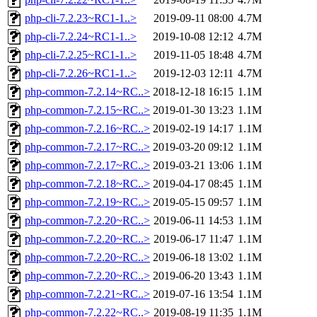
php-cli-7.2.23~RC1-1..>
2019-09-11 08:00
4.7M
php-cli-7.2.24~RC1-1..>
2019-10-08 12:12
4.7M
php-cli-7.2.25~RC1-1..>
2019-11-05 18:48
4.7M
php-cli-7.2.26~RC1-1..>
2019-12-03 12:11
4.7M
php-common-7.2.14~RC..>
2018-12-18 16:15
1.1M
php-common-7.2.15~RC..>
2019-01-30 13:23
1.1M
php-common-7.2.16~RC..>
2019-02-19 14:17
1.1M
php-common-7.2.17~RC..>
2019-03-20 09:12
1.1M
php-common-7.2.17~RC..>
2019-03-21 13:06
1.1M
php-common-7.2.18~RC..>
2019-04-17 08:45
1.1M
php-common-7.2.19~RC..>
2019-05-15 09:57
1.1M
php-common-7.2.20~RC..>
2019-06-11 14:53
1.1M
php-common-7.2.20~RC..>
2019-06-17 11:47
1.1M
php-common-7.2.20~RC..>
2019-06-18 13:02
1.1M
php-common-7.2.20~RC..>
2019-06-20 13:43
1.1M
php-common-7.2.21~RC..>
2019-07-16 13:54
1.1M
php-common-7.2.22~RC..>
2019-08-19 11:35
1.1M