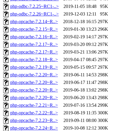
php-odbc-7.2.25~RC1-..>
2019-11-05 18:48
95K
php-odbc-7.2.26~RC1-..>
2019-12-03 12:11
95K
php-opcache-7.2.14~R..>
2018-12-18 16:15
297K
php-opcache-7.2.15~R..>
2019-01-30 13:23
296K
php-opcache-7.2.16~R..>
2019-02-19 14:17
297K
php-opcache-7.2.17~R..>
2019-03-20 09:12
297K
php-opcache-7.2.17~R..>
2019-03-21 13:06
297K
php-opcache-7.2.18~R..>
2019-04-17 08:45
297K
php-opcache-7.2.19~R..>
2019-05-15 09:57
297K
php-opcache-7.2.20~R..>
2019-06-11 14:53
298K
php-opcache-7.2.20~R..>
2019-06-17 11:47
298K
php-opcache-7.2.20~R..>
2019-06-18 13:02
298K
php-opcache-7.2.20~R..>
2019-06-20 13:43
298K
php-opcache-7.2.21~R..>
2019-07-16 13:54
299K
php-opcache-7.2.22~R..>
2019-08-19 11:35
300K
php-opcache-7.2.23~R..>
2019-09-11 08:00
300K
php-opcache-7.2.24~R..>
2019-10-08 12:12
300K