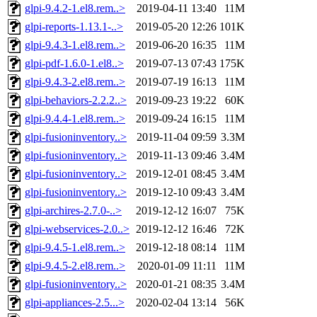
glpi-9.4.2-1.el8.rem..>
2019-04-11 13:40
11M
glpi-reports-1.13.1-..>
2019-05-20 12:26
101K
glpi-9.4.3-1.el8.rem..>
2019-06-20 16:35
11M
glpi-pdf-1.6.0-1.el8..>
2019-07-13 07:43
175K
glpi-9.4.3-2.el8.rem..>
2019-07-19 16:13
11M
glpi-behaviors-2.2.2..>
2019-09-23 19:22
60K
glpi-9.4.4-1.el8.rem..>
2019-09-24 16:15
11M
glpi-fusioninventory..>
2019-11-04 09:59
3.3M
glpi-fusioninventory..>
2019-11-13 09:46
3.4M
glpi-fusioninventory..>
2019-12-01 08:45
3.4M
glpi-fusioninventory..>
2019-12-10 09:43
3.4M
glpi-archires-2.7.0-..>
2019-12-12 16:07
75K
glpi-webservices-2.0..>
2019-12-12 16:46
72K
glpi-9.4.5-1.el8.rem..>
2019-12-18 08:14
11M
glpi-9.4.5-2.el8.rem..>
2020-01-09 11:11
11M
glpi-fusioninventory..>
2020-01-21 08:35
3.4M
glpi-appliances-2.5...>
2020-02-04 13:14
56K