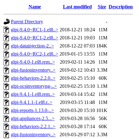
Name
Last modified
Size
Description
Parent Directory
-
glpi-9.4.0~RC1-1.el8..>
2018-12-21 18:24
11M
glpi-9.4.0~RC1-2.el8..>
2018-12-21 19:03
11M
glpi-datainjection-2..>
2018-12-22 07:03
184K
glpi-9.4.0~RC2-1.el8..>
2019-01-15 13:55
11M
glpi-9.4.0-1.el8.rem..>
2019-02-11 14:26
11M
glpi-fusioninventory..>
2019-02-12 10:43
3.3M
glpi-behaviors-2.2.0..>
2019-02-25 15:10
60K
glpi-ocsinventoryng-..>
2019-02-25 15:10
1.1M
glpi-9.4.1-1.el8.rem..>
2019-03-14 15:42
11M
glpi-9.4.1.1-1.el8.r..>
2019-03-15 11:48
11M
glpi-reports-1.13.0-..>
2019-03-20 15:10
101K
glpi-appliances-2.5...>
2019-03-28 16:56
56K
glpi-behaviors-2.2.1..>
2019-03-28 17:14
60K
glpi-fusioninventory..>
2019-03-29 07:12
3.3M