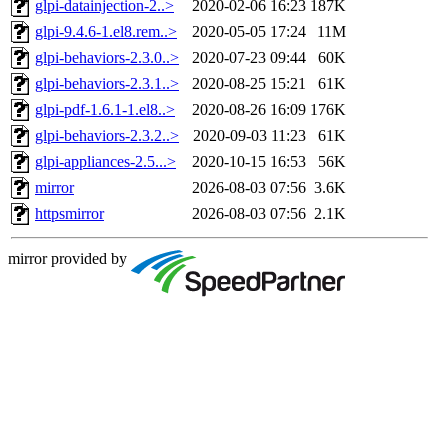
glpi-datainjection-2..>
2020-02-06 16:23
187K
glpi-9.4.6-1.el8.rem..>
2020-05-05 17:24
11M
glpi-behaviors-2.3.0..>
2020-07-23 09:44
60K
glpi-behaviors-2.3.1..>
2020-08-25 15:21
61K
glpi-pdf-1.6.1-1.el8..>
2020-08-26 16:09
176K
glpi-behaviors-2.3.2..>
2020-09-03 11:23
61K
glpi-appliances-2.5...>
2020-10-15 16:53
56K
mirror
2026-08-03 07:56
3.6K
httpsmirror
2026-08-03 07:56
2.1K
mirror provided by